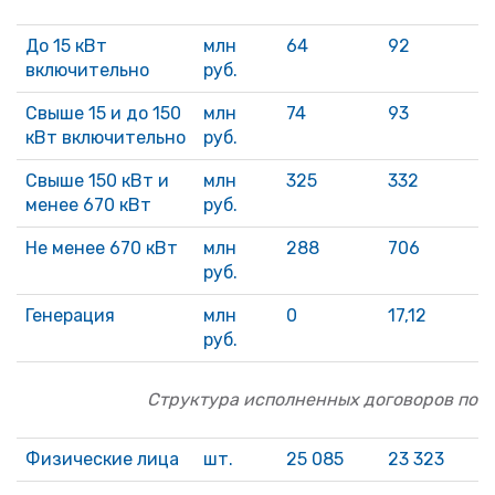
До 15 кВт
млн
64
92
включительно
руб.
Свыше 15 и до 150
млн
74
93
кВт включительно
руб.
Свыше 150 кВт и
млн
325
332
менее 670 кВт
руб.
Не менее 670 кВт
млн
288
706
руб.
Генерация
млн
0
17,12
1
руб.
Структура исполненных договоров по о
Физические лица
шт.
25 085
23 323