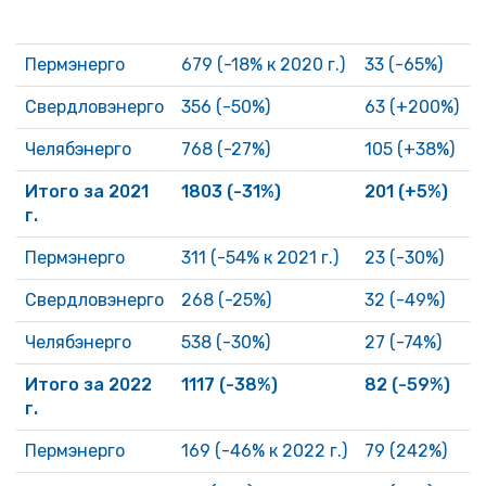
Пермэнерго
679 (-18% к 2020 г.)
33 (-65%)
8
Свердловэнерго
356 (-50%)
63 (+200%)
5
Челябэнерго
768 (-27%)
105 (+38%)
9
Итого за 2021
1803 (-31%)
201 (+5%)
2
г.
Пермэнерго
311 (-54% к 2021 г.)
23 (-30%)
1
Свердловэнерго
268 (-25%)
32 (-49%)
4
Челябэнерго
538 (-30%)
27 (-74%)
3
Итого за 2022
1117 (-38%)
82 (-59%)
1
г.
Пермэнерго
169 (-46% к 2022 г.)
79 (242%)
1