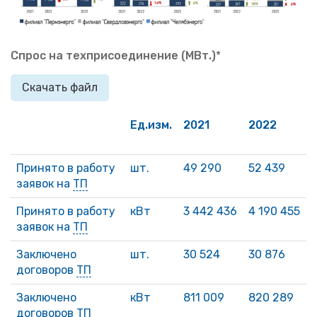
Спрос на техприсоединение (МВт.)
*
Скачать файл
Ед.изм.
2021
2022
Принято в работу
шт.
49 290
52 439
заявок на
ТП
Принято в работу
кВт
3 442 436
4 190 455
заявок на
ТП
Заключено
шт.
30 524
30 876
договоров
ТП
Заключено
кВт
811 009
820 289
договоров
ТП