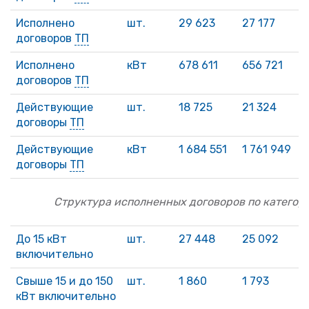
Исполнено
шт.
29 623
27 177
договоров
ТП
Исполнено
кВт
678 611
656 721
7
договоров
ТП
Действующие
шт.
18 725
21 324
1
договоры
ТП
Действующие
кВт
1 684 551
1 761 949
1
договоры
ТП
Структура исполненных договоров по категор
До 15 кВт
шт.
27 448
25 092
включительно
Свыше 15 и до 150
шт.
1 860
1 793
2
кВт включительно