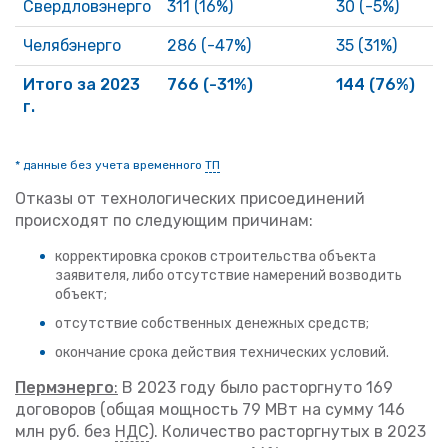
Свердловэнерго
311 (16%)
30 (-5%)
1
Челябэнерго
286 (-47%)
35 (31%)
3
Итого за 2023
766 (-31%)
144 (76%)
6
г.
* данные без учета временного
ТП
Отказы от технологических присоединений
происходят по следующим причинам:
корректировка сроков строительства объекта
заявителя, либо отсутствие намерений возводить
объект;
отсутствие собственных денежных средств;
окончание срока действия технических условий.
Пермэнерго
:
В 2023 году было расторгнуто 169
договоров (общая мощность 79 МВт на сумму 146
млн руб. без
НДС
). Количество расторгнутых в 2023