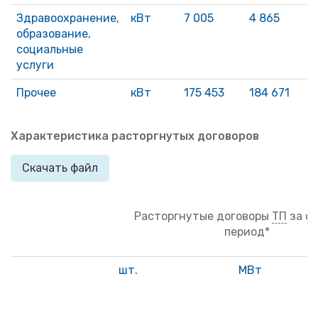
Здравоохранение,
кВт
7 005
4 865
1
образование,
социальные
услуги
Прочее
кВт
175 453
184 671
Характеристика расторгнутых договоров
Скачать файл
Расторгнутые договоры
ТП
за о
период*
шт.
МВт
п
м