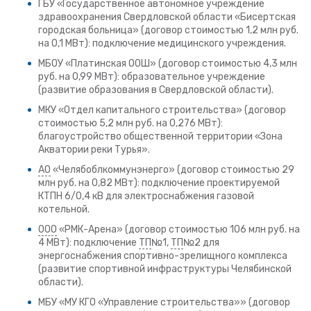
ГБУ «Государственное автономное учреждение
здравоохранения Свердловской области «Бисертская
городская больница» (договор стоимостью 1,2 млн руб.
на 0,1 МВт): подключение медицинского учреждения.
МБОУ «Платинская ООШ» (договор стоимостью 4,3 млн
руб. на 0,99 МВт): образовательное учреждение
(развитие образования в Свердловской области).
МКУ «Отдел капитального строительства» (договор
стоимостью 5,2 млн руб. на 0,276 МВт):
благоустройство общественной территории «Зона
Акватории реки Турья».
АО
«Челябоблкоммунэнерго» (договор стоимостью 29
млн руб. на 0,82 МВт): подключение проектируемой
КТПН 6/0,4 кВ для электроснабжения газовой
котельной.
ООО
«РМК-Арена» (договор стоимостью 106 млн руб. на
4 МВт): подключение
ТП
№1,
ТП
№2 для
энергоснабжения спортивно-зрелищного комплекса
(развитие спортивной инфраструктуры Челябинской
области).
МБУ «МУ КГО «Управление строительства»» (договор