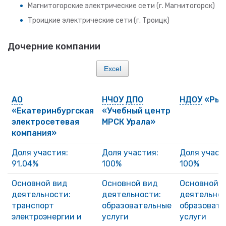
Магнитогорские электрические сети (г. Магнитогорск)
Троицкие электрические сети (г. Троицк)
Дочерние компании
Excel
АО
НЧОУ
ДПО
НДОУ
«Рыж
«Екатеринбургская
«Учебный центр
электросетевая
МРСК Урала»
компания»
Доля участия:
Доля участия:
Доля участ
91,04%
100%
100%
Основной вид
Основной вид
Основной 
деятельности:
деятельности:
деятельнос
транспорт
образовательные
образовате
электроэнергии и
услуги
услуги