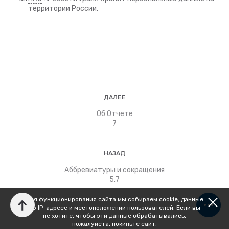
территории России.
ДАЛЕЕ
Об Отчете
7
НАЗАД
Аббревиатуры и сокращения
5.7
Для функционирования сайта мы собираем cookie, данные
об IP-адресе и местоположении пользователей. Если вы
не хотите, чтобы эти данные обрабатывались,
пожалуйста, покиньте сайт.