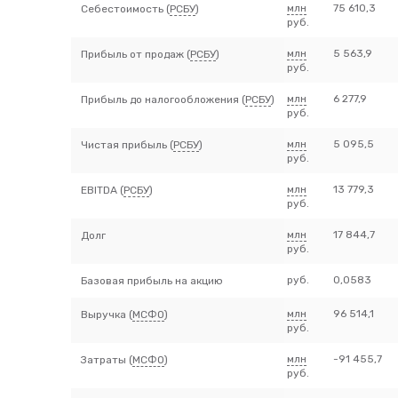
млн
75 610,3
Себестоимость (
РСБУ
)
руб.
млн
5 563,9
Прибыль от продаж (
РСБУ
)
руб.
млн
6 277,9
Прибыль до налогообложения (
РСБУ
)
руб.
млн
5 095,5
Чистая прибыль (
РСБУ
)
руб.
млн
13 779,3
EBITDA (
РСБУ
)
руб.
млн
17 844,7
Долг
руб.
руб.
0,0583
Базовая прибыль на акцию
млн
96 514,1
Выручка (
МСФО
)
руб.
млн
-91 455,7
Затраты (
МСФО
)
руб.