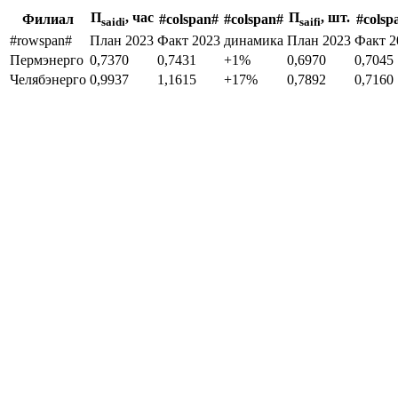
П
, час
П
, шт.
Филиал
#colspan#
#colspan#
#colsp
saidi
saifi
#rowspan#
План 2023
Факт 2023
динамика
План 2023
Факт 2
Пермэнерго
0,7370
0,7431
+1%
0,6970
0,7045
Челябэнерго
0,9937
1,1615
+17%
0,7892
0,7160